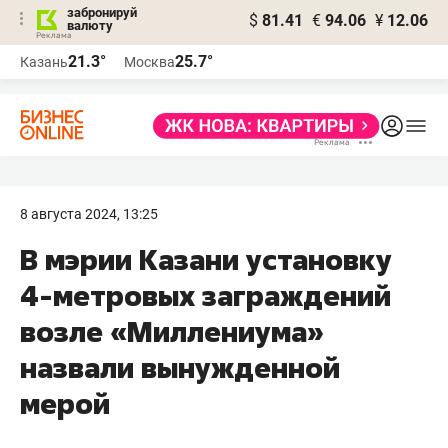
забронируй
$
81.41
€
94.06
¥
12.06
валюту
21.3°
25.7°
Казань
Москва
8 августа 2024, 13:25
В мэрии Казани установку
4-метровых заграждений
возле «Миллениума»
назвали вынужденной
мерой