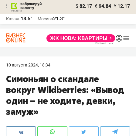
забронируй
$
82.17
€
94.84
¥
12.17
валюту
18.5°
21.3°
Казань
Москва
10 августа 2024, 18:34
Симоньян о скандале
вокруг Wildberries: «Вывод
один – не ходите, девки,
замуж»