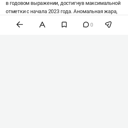
в годовом выражении, достигнув максимальной
отметки с начала 2023 года. Аномальная жара,
нестабильность на энергетических рынках и
0
геополитическая напряженность разогнали
цены на зерно, сахар и растительные масла,
тогда как мясо и молочка подешевели. Об этом
сообщила
продовольственная и
сельскохозяйственная организация ООН (FAO).