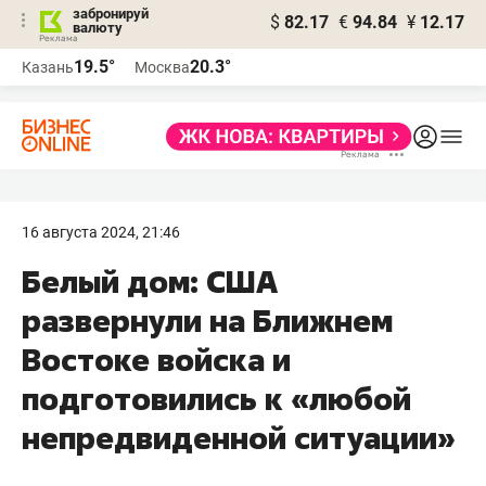
забронируй
$
82.17
€
94.84
¥
12.17
валюту
19.5°
20.3°
Казань
Москва
16 августа 2024, 21:46
Белый дом: США
развернули на Ближнем
Востоке войска и
подготовились к «любой
непредвиденной ситуации»