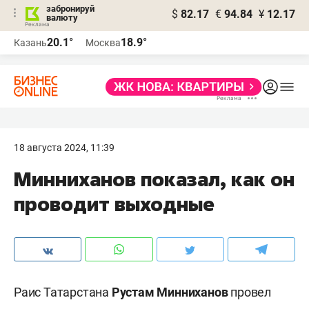
забронируй
$
82.17
€
94.84
¥
12.17
валюту
20.1°
18.9°
Казань
Москва
18 августа 2024, 11:39
Минниханов показал, как он
проводит выходные
Раис Татарстана
Рустам Минниханов
провел