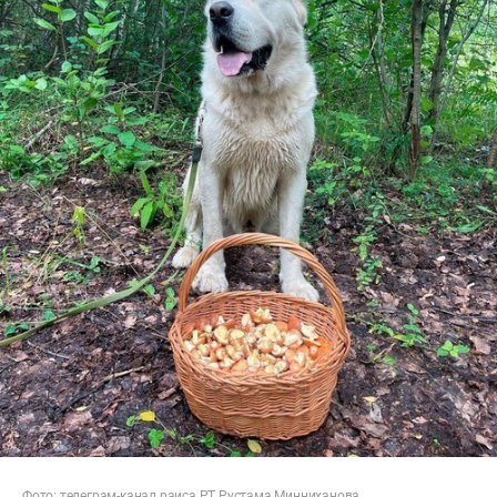
Фото:
телеграм-канал
раиса РТ Рустама Минниханова