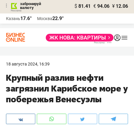
забронируй
$
81.41
€
94.06
¥
12.06
валюту
17.6°
22.9°
Казань
Москва
18 августа 2024, 16:39
Крупный разлив нефти
загрязнил Карибское море у
побережья Венесуэлы