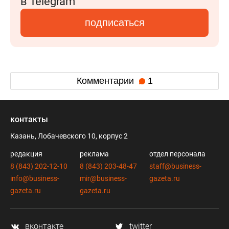
в Telegram
подписаться
Комментарии
1
контакты
Казань, Лобачевского 10, корпус 2
редакция
реклама
отдел персонала
8 (843) 202-12-10
8 (843) 203-48-47
staff@business-
info@business-
mir@business-
gazeta.ru
gazeta.ru
gazeta.ru
вконтакте
twitter