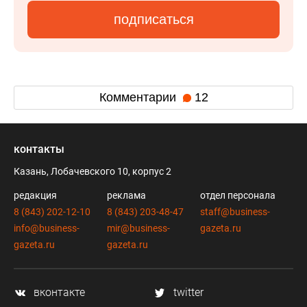
подписаться
Комментарии
12
контакты
Казань, Лобачевского 10, корпус 2
редакция
реклама
отдел персонала
8 (843) 202-12-10
8 (843) 203-48-47
staff@business-
info@business-
mir@business-
gazeta.ru
gazeta.ru
gazeta.ru
вконтакте
twitter