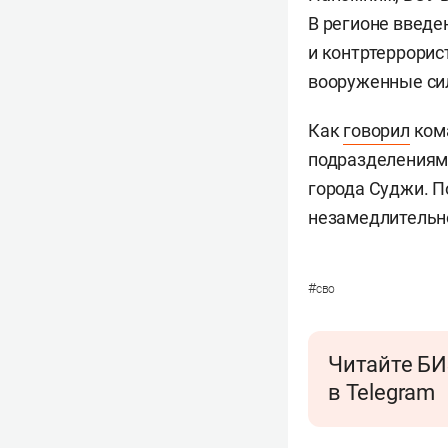
В регионе введ
и контртеррорис
вооруженные сил
Как
говорил
кома
подразделениям 
города Суджи. По
незамедлительн
#
сво
Читайте БИ
в Telegram