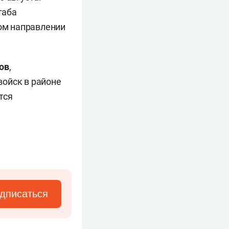
таба
ком направлении
.
ов
,
войск в районе
тся
дписаться