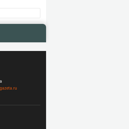
ла
gazeta.ru