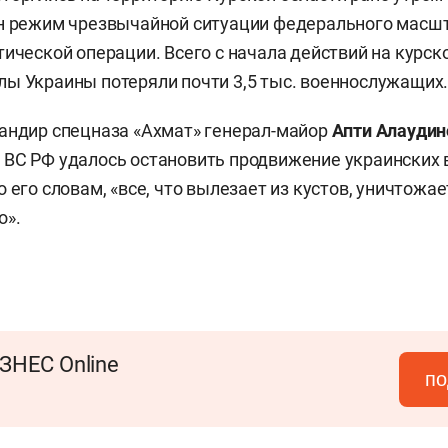
ен режим чрезвычайной ситуации федерального масш
тической операции. Всего с начала действий на курс
ы Украины потеряли почти 3,5 тыс. военнослужащих
ндир спецназа «Ахмат» генерал-майор
Апти Алаудин
ВС РФ удалось остановить продвижение украинских 
 его словам, «все, что вылезает из кустов, уничтожае
о».
ЗНЕС Online
по