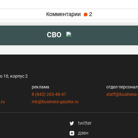
Комментарии
2
СВО
 10, корпус 2
реклама
отдел персона
8 (843) 203-48-47
staff@business-
.ru
mir@business-gazeta.ru
twitter
дзен