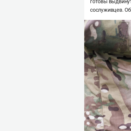
готовы выдвинут
сослуживцев. О