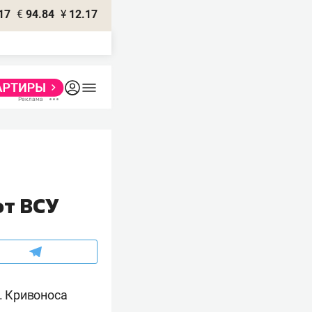
17
€
94.84
¥
12.17
от ВСУ
. Кривоноса