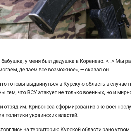
е бабушка, у меня был дедушка в Коренево. <…> Мы р
могаем, делаем все возможное», — сказал он.
что готовы выдвинуться в Курскую область в случае п
ы тем, что ВСУ атакует не только военных, но и мирн
 отряд им. Кривоноса сформирован из экс-военносл
в политики украинских властей.
торглись на территорию Курской области рано утром 