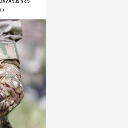
в своих экс-
да.