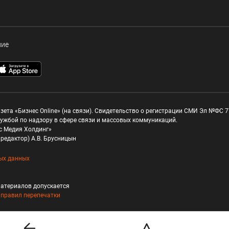
ние
зета «Бизнес Online» (на связи). Свидетельство о регистрации СМИ Эл №ФС 77
ужбой по надзору в сфере связи и массовых коммуникаций.
с Медия Холдинг»
редактор) А.В. Брусницын
ых данных
атериалов допускается
и
правил перепечатки