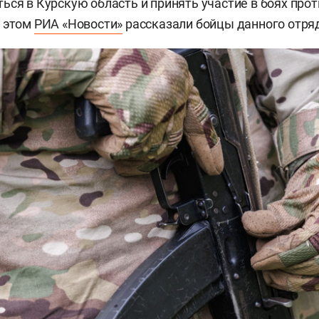
ься в Курскую область и принять участие в боях проти
б этом
РИА «Новости»
рассказали бойцы данного отря