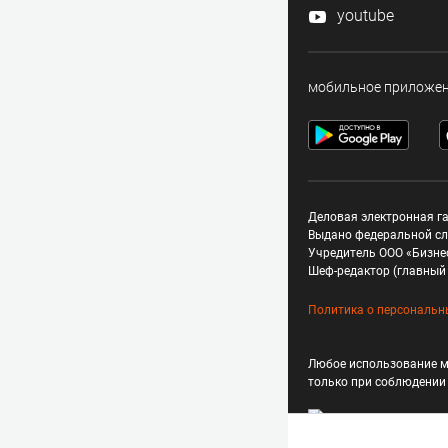
youtube
мобильное приложе
Деловая электронная га
Выдано федеральной сл
Учредитель ООО «Бизне
Шеф-редактор (главный 
Политика о персональн
Любое использование м
только при соблюдени