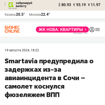
забронируй
$
80.93
€
93.19
¥
11.97
валюту
20.5°
22.4°
Казань
Москва
19 августа 2024, 18:22
Smartavia предупредила о
задержках из-за
авиаинцидента в Сочи –
самолет коснулся
фюзеляжем ВПП