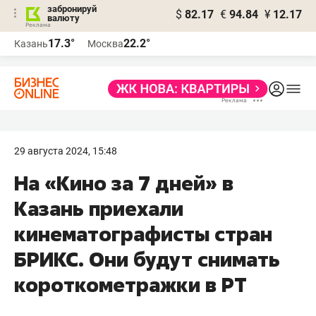
забронируй
$
82.17
€
94.84
¥
12.17
валюту
17.3°
22.2°
Казань
Москва
29 августа 2024, 15:48
На «Кино за 7 дней» в
Казань приехали
кинематографисты стран
БРИКС. Они будут снимать
короткометражки в РТ