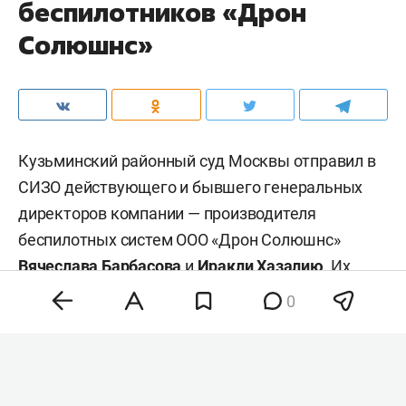
беспилотников «Дрон
Солюшнс»
Кузьминский районный суд Москвы отправил в
СИЗО действующего и бывшего генеральных
директоров компании — производителя
беспилотных систем ООО «Дрон Солюшнс»
Вячеслава Барбасова
и
Иракли Хазалию
. Их
обвиняют в мошенничестве в особо крупном
0
размере. Об этом пишет «
Коммерсантъ
».