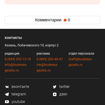
Комментарии
0
контакты
Казань, Лобачевского 10, корпус 2
редакция
реклама
отдел персонала
8 (843) 202-12-10
8 (843) 203-48-47
staff@business-
info@business-
mir@business-
gazeta.ru
gazeta.ru
gazeta.ru
вконтакте
twitter
telegram
дзен
youtube