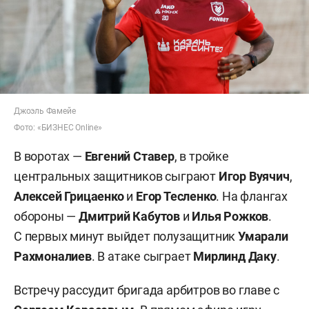
Джоэль Фамейе
Фото: «БИЗНЕС Online»
В воротах —
Евгений Ставер
, в тройке
центральных защитников сыграют
Игор Вуячич
,
Алексей Грицаенко
и
Егор Тесленко
. На флангах
обороны —
Дмитрий Кабутов
и
Илья Рожков
.
С первых минут выйдет полузащитник
Умарали
Рахмоналиев
. В атаке сыграет
Мирлинд Даку
.
Встречу рассудит бригада арбитров во главе с