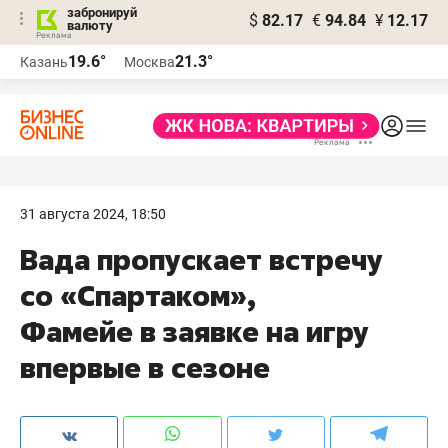
забронируй
$
82.17
€
94.84
¥
12.17
валюту
19.6°
21.3°
Казань
Москва
31 августа 2024, 18:50
Вада пропускает встречу
со «Спартаком»,
Фамейе в заявке на игру
впервые в сезоне