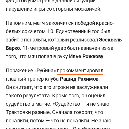
Федотов усмотрел в данной ситуации
нарушение игры со стороны москвичей.
Напомним, матч
закончился
победой красно-
белых со счетом 1:0. Единственный гол был
забит с пенальти, который реализовал
Эсекьель
Барко
. 11-метровый удар был назначен из-за
того, что мяч попал в руку
Илье Рожкову
.
Поражение «Рубина»
прокомментировал
главный тренер клуба
Рашид Рахимов
.
Он считает, что его игроки не заслуживали
такого результата. Кроме того, он оценил
судейство в матче. «Судейство — я не знаю.
Трактовки разные. Сначала говорят, что
пенальти, потом — что не пенальти. Не знаю,
возможно, они изменились. Ошибаются все.