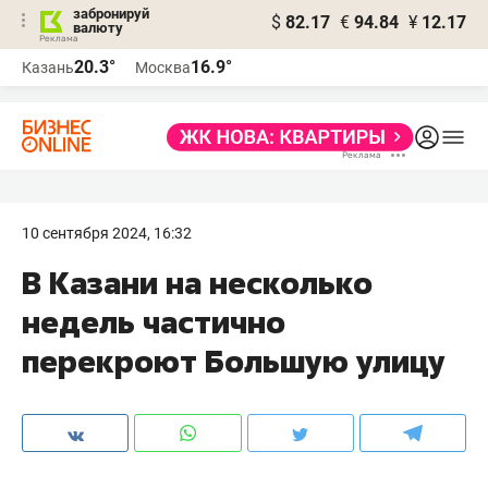
забронируй
$
82.17
€
94.84
¥
12.17
валюту
20.3°
16.9°
Казань
Москва
10 сентября 2024, 16:32
В Казани на несколько
недель частично
перекроют Большую улицу