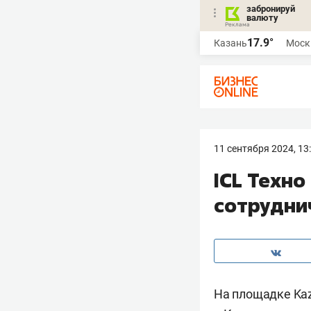
забронируй
валюту
17.9°
Казань
Моск
11 сентября 2024, 13
ICL Teхн
сотрудни
На площадке Kaz