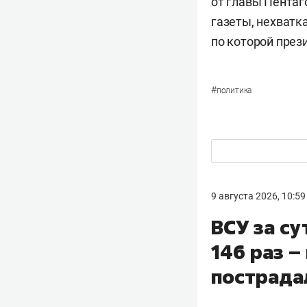
от главы Пента
газеты, нехватк
по которой през
#
политика
9 августа 2026, 10:59
ВСУ за с
146 раз –
пострада