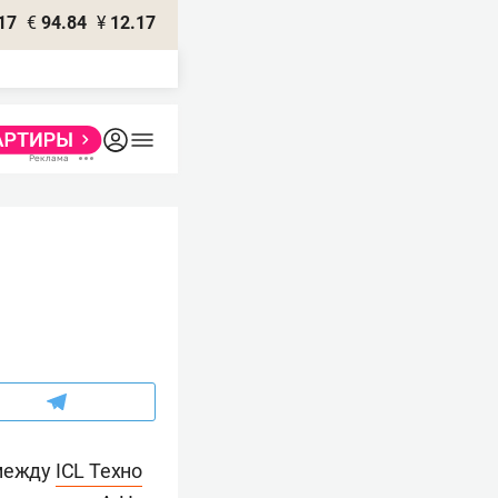
17
€
94.84
¥
12.17
 между
ICL Teхно