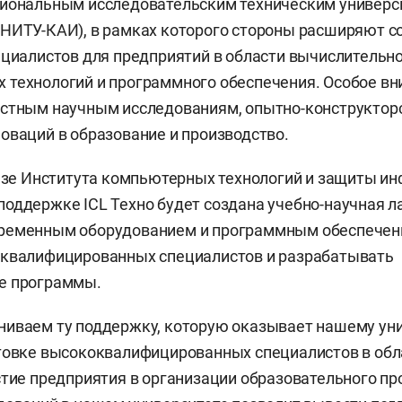
иональным исследовательским техническим универси
НИТУ-КАИ), в рамках которого стороны расширяют с
ециалистов для предприятий в области вычислительно
 технологий и программного обеспечения. Особое в
естным научным исследованиям, опытно-конструктор
оваций в образование и производство.
базе Института компьютерных технологий и защиты и
оддержке ICL Техно будет создана учебно-научная л
ременным оборудованием и программным обеспечени
оквалифицированных специалистов и разрабатывать
е программы.
иваем ту поддержку, которую оказывает нашему уни
товке высококвалифицированных специалистов в обл
стие предприятия в организации образовательного пр