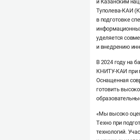
и Казанским нац
Туполева-КАИ (К
в подготовке сп
информационных
уделяется совм
и внедрению инн
В 2024 году на 
КНИТУ-КАИ при п
Оснащенная сов
готовить высок
образовательны
«Мы высоко оцен
Tехно при подго
технологий. Уча