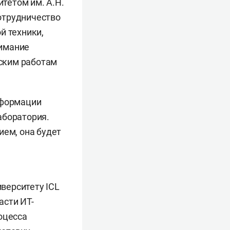
тетом им. А.Н.
отрудничество
й техники,
нимание
ским работам
нформации
аборатория.
ем, она будет
верситету ICL
асти ИТ-
оцесса