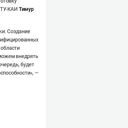
готовку
НИТУ-КАИ
Тимур
ки. Создание
алифицированных
 области
сможем внедрять
очередь, будет
способности», —