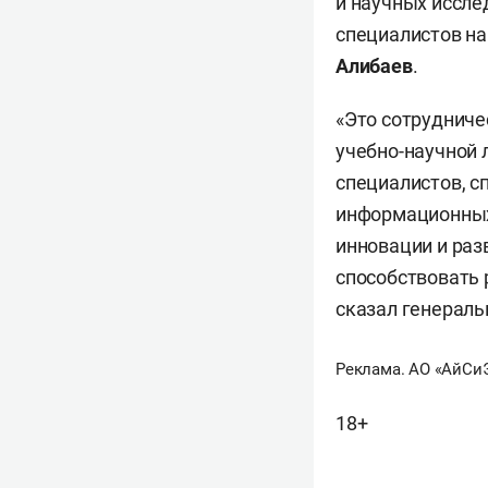
и научных иссле
специалистов н
Алибаев
.
«Это сотрудниче
учебно-научной
специалистов, 
информационных
инновации и раз
способствовать
сказал генераль
Реклама. АО «АйСи
18+