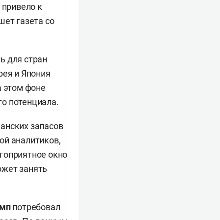
 привело к
шет газета со
ь для стран
рея и Япония
а этом фоне
го потенциала.
анских запасов
ой аналитиков,
гоприятное окно
ожет занять
амп
потребовал