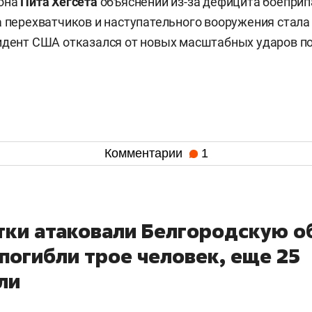
гона
Пита Хегсета
объяснений из-за дефицита боеприп
а перехватчиков и наступательного вооружения стала 
идент США отказался от новых масштабных ударов по
Комментарии
1
утки атаковали Белгородскую о
 погибли трое человек, еще 25
ли