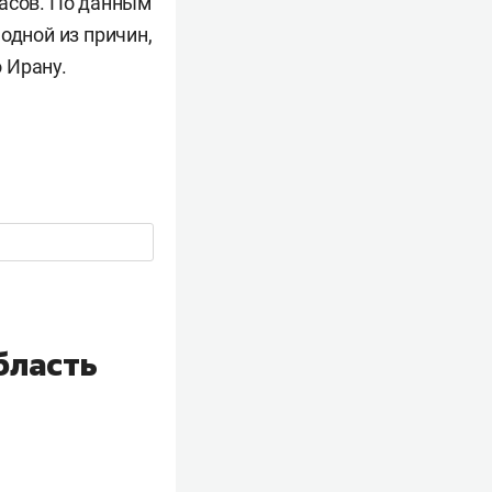
асов. По данным
одной из причин,
 Ирану.
бласть