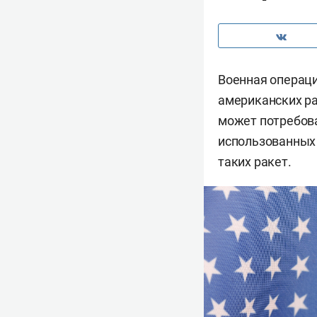
Военная операц
американских ра
может потребова
использованных 
таких ракет.