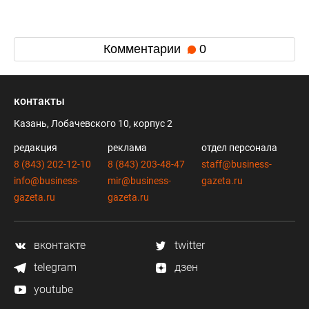
Комментарии
0
контакты
Казань, Лобачевского 10, корпус 2
редакция
реклама
отдел персонала
8 (843) 202-12-10
8 (843) 203-48-47
staff@business-
info@business-
mir@business-
gazeta.ru
gazeta.ru
gazeta.ru
вконтакте
twitter
telegram
дзен
youtube