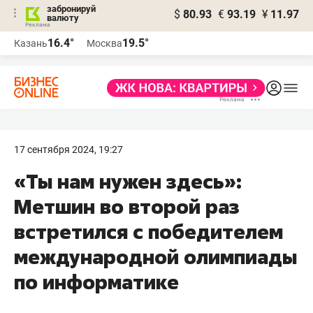
забронируй
$
80.93
€
93.19
¥
11.97
валюту
16.4°
19.5°
Казань
Москва
17 сентября 2024, 19:27
«Ты нам нужен здесь»:
Метшин во второй раз
встретился с победителем
международной олимпиады
по информатике