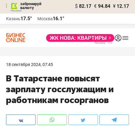
забронируй
$
82.17
€
94.84
¥
12.17
валюту
17.5°
16.1°
Казань
Москва
18 сентября 2024, 07:45
В Татарстане повысят
зарплату госслужащим и
работникам госорганов