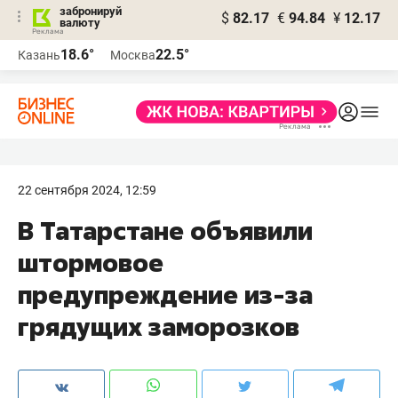
забронируй
$
82.17
€
94.84
¥
12.17
валюту
18.6°
22.5°
Казань
Москва
22 сентября 2024, 12:59
В Татарстане объявили
штормовое
предупреждение из-за
грядущих заморозков