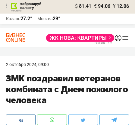
забронируй
$
81.41
€
94.06
¥
12.06
валюту
27.2°
29°
Казань
Москва
2 октября 2024, 09:00
ЗМК поздравил ветеранов
комбината с Днем пожилого
человека