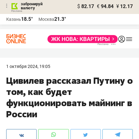
забронируй
$
82.17
€
94.84
¥
12.17
валюту
18.5°
21.3°
Казань
Москва
1 октября 2024, 19:05
Цивилев рассказал Путину о
том, как будет
функционировать майнинг в
России