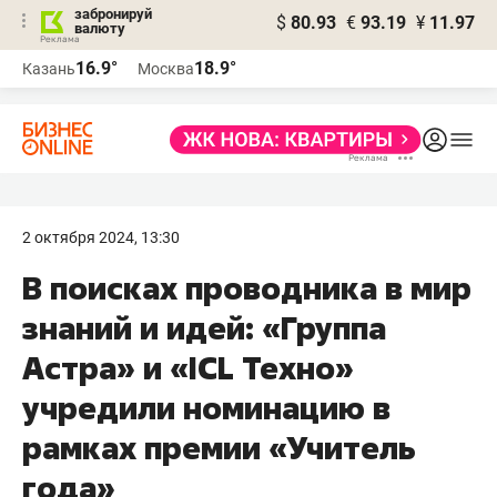
забронируй
$
80.93
€
93.19
¥
11.97
валюту
16.9°
18.9°
Казань
Москва
2 октября 2024, 13:30
В поисках проводника в мир
знаний и идей: «Группа
Астра» и «ICL Техно»
учредили номинацию в
рамках премии «Учитель
года»