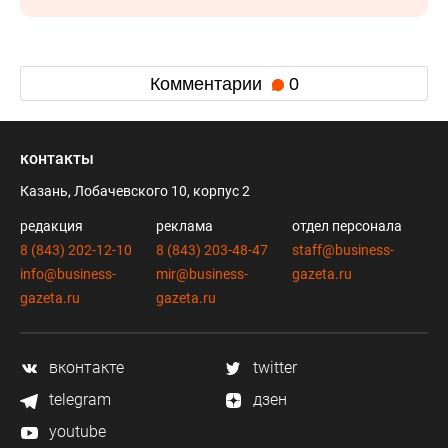
Комментарии
0
контакты
Казань, Лобачевского 10, корпус 2
редакция
реклама
отдел персонала
8 (843) 202-12-10
8 (843) 203-48-47
staff@business-
info@business-
mir@business-
gazeta.ru
gazeta.ru
gazeta.ru
вконтакте
twitter
telegram
дзен
youtube