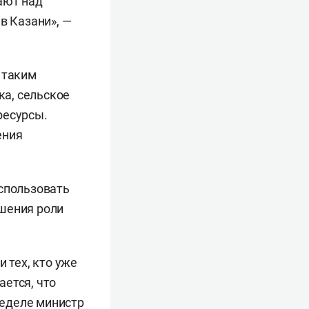
ают над
в Казани», —
 таким
ка, сельское
ресурсы.
ения
использовать
ышения роли
 тех, кто уже
ается, что
неделе министр