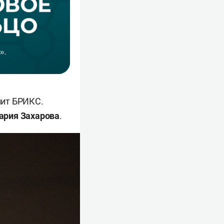
мит БРИКС.
ария Захарова
.