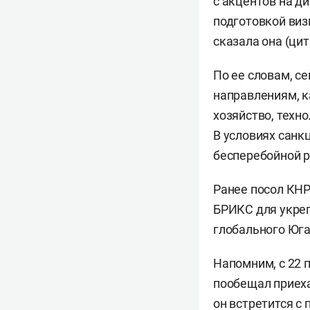
с акцентов на д
подготовкой виз
сказала она (ци
По ее словам, с
направлениям, ка
хозяйство, техн
В условиях санк
бесперебойной р
Ранее посол КН
БРИКС для укреп
глобального Юга
Напомним, с 22 п
пообещал приеха
он встретится с