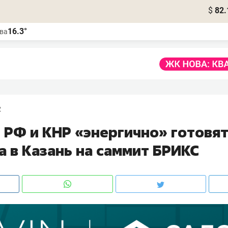
$
82.
16.3°
ва
2
 РФ и КНР «энергично» готовят
а в Казань на саммит БРИКС