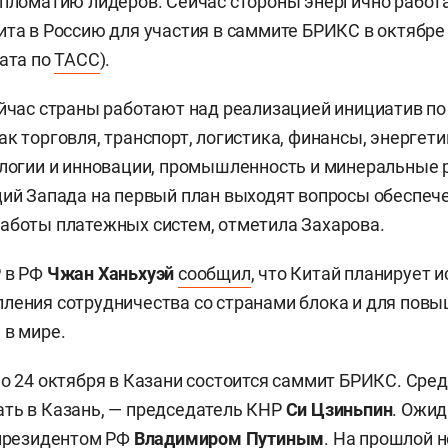
ипломатию лидеров. Сейчас стороны энергично работ
ита в Россию для участия в саммите БРИКС в октябре 
тата по
ТАСС
).
ейчас страны работают над реализацией инициатив по
к торговля, транспорт, логистика, финансы, энергети
ологии и инновации, промышленность и минеральные 
ций Запада на первый план выходят вопросы обеспеч
аботы платежных систем, отметила Захарова.
Р в РФ
Чжан Ханьхуэй
сообщил
, что Китай планирует 
ления сотрудничества со странами блока и для пов
 в мире.
о 24 октября в Казани состоится саммит БРИКС. Среди
ть в Казань, — председатель КНР
Си Цзиньпин
. Ожид
 президентом РФ
Владимиром Путиным
. На прошлой 