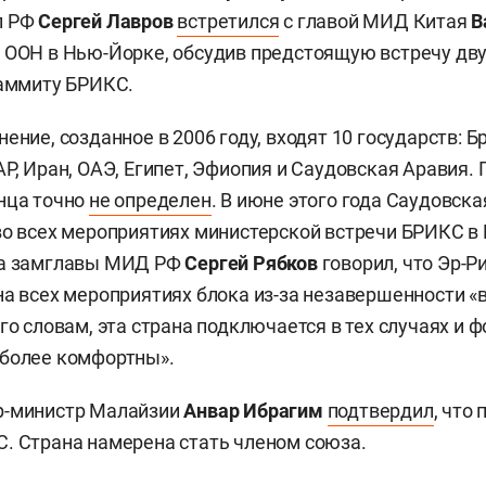
л РФ
Сергей Лавров
встретился
с главой МИД Китая
В
 ООН в Нью-Йорке, обсудив предстоящую встречу дв
саммиту БРИКС.
ение, созданное в 2006 году, входят 10 государств: Б
Р, Иран, ОАЭ, Египет, Эфиопия и Саудовская Аравия. 
нца точно
не определен
. В июне этого года Саудовск
во всех мероприятиях министерской встречи БРИКС 
да замглавы МИД РФ
Сергей Рябков
говорил, что Эр-Р
на всех мероприятиях блока из-за незавершенности «
го словам, эта страна подключается в тех случаях и 
иболее комфортны».
р-министр Малайзии
Анвар Ибрагим
подтвердил
, что
. Страна намерена стать членом союза.