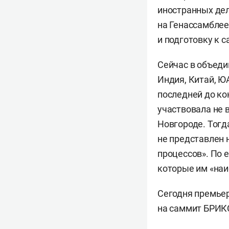
иностранных де
на Генассамблее
и подготовку к 
Сейчас в объедин
Индия, Китай, ЮА
последней до ко
участвовала не 
Новгороде. Тог
не представлен 
процессов». По е
которые им «на
Сегодня премье
на саммит БРИКС