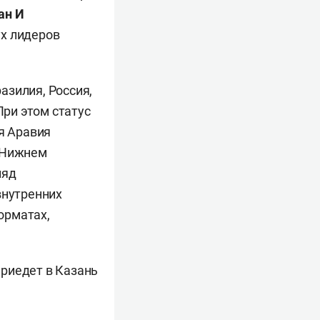
ан И
ух лидеров
разилия, Россия,
При этом статус
ая Аравия
в Нижнем
ияд
внутренних
форматах,
 приедет в Казань