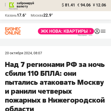
забронируй
$
81.41
€
94.06
¥
12.06
валюту
17.6°
22.9°
Казань
Москва
20 октября 2024, 08:07
Над 7 регионами РФ за ночь
сбили 110 БПЛА: они
пытались атаковать Москву
и ранили четверых
пожарных в Нижегородской
области