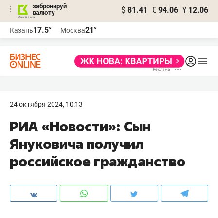
забронируй
$
81.41
€
94.06
¥
12.06
валюту
17.5°
21°
Казань
Москва
24 октября 2024, 10:13
РИА «Новости»: Сын
Януковича получил
российское гражданство