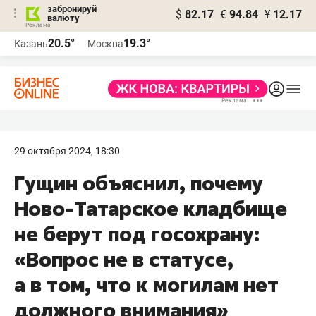
забронируй
$
82.17
€
94.84
¥
12.17
валюту
20.5°
19.3°
Казань
Москва
29 октября 2024, 18:30
Гущин объяснил, почему
Ново-Татарское кладбище
не берут под госохрану:
«Вопрос не в статусе,
а в том, что к могилам нет
должного внимания»