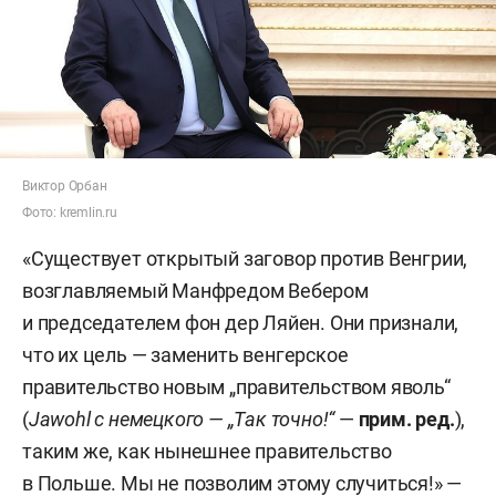
Виктор Орбан
Фото: kremlin.ru
«Существует открытый заговор против Венгрии,
возглавляемый Манфредом Вебером
и председателем фон дер Ляйен. Они признали,
что их цель — заменить венгерское
правительство новым „правительством яволь“
(
Jawohl с немецкого — „Так точно!“
—
прим. ред.
),
таким же, как нынешнее правительство
в Польше. Мы не позволим этому случиться!» —