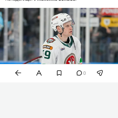
0
Фото:
ak-bars.ru
Следом «Ак Барс» подловил соперника на
ошибке: форвард
Семен Терехов
отправил