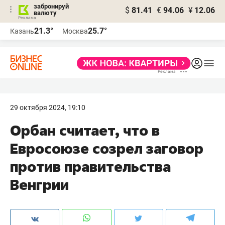
забронируй
$
81.41
€
94.06
¥
12.06
валюту
21.3°
25.7°
Казань
Москва
29 октября 2024, 19:10
Орбан считает, что в
Евросоюзе созрел заговор
против правительства
Венгрии