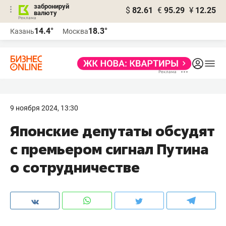
забронируй
$
82.61
€
95.29
¥
12.25
валюту
14.4°
18.3°
Казань
Москва
9 ноября 2024, 13:30
Японские депутаты обсудят
с премьером сигнал Путина
о сотрудничестве