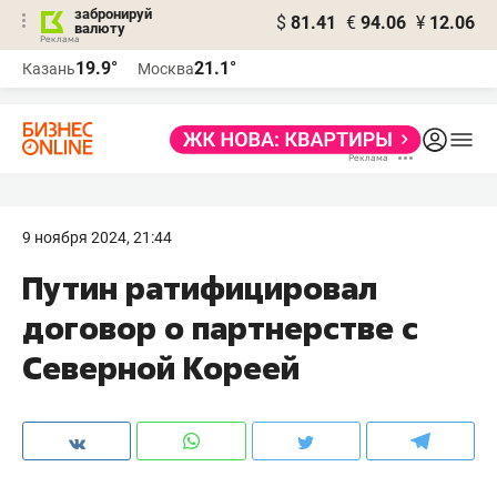
забронируй
$
81.41
€
94.06
¥
12.06
валюту
19.9°
21.1°
Казань
Москва
9 ноября 2024, 21:44
Путин ратифицировал
договор о партнерстве с
Северной Кореей