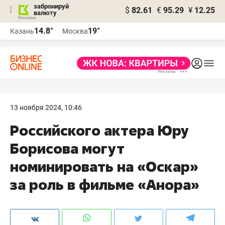
забронируй
$
82.61
€
95.29
¥
12.25
валюту
14.8°
19°
Казань
Москва
13 ноября 2024, 10:46
Российского актера Юру
Борисова могут
номинировать на «Оскар»
за роль в фильме «Анора»