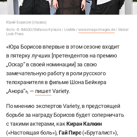
Юрий Борисов (справа)
Фото: © IMAGO/Stefanos Kyriazis / LiveMe /
www.imago-images.de
/ Global
Look Press
«Юра Борисов впервые в этом сезоне входит
в пятерку лучших [претендентов на премию
„Оскар“ в своей номинации] за свою
замечательную работу в роли русского
телохранителя в фильме Шона Бейкера
„Анора“», —
пишет
Variety.
По мнению экспертов Variety, в предстоящей
борьбе за награду Борисов будет соперничать
с такими актерами, как
Киран Калкин
(«Настоящая боль»),
Гай Пирс
(«Бруталист»),