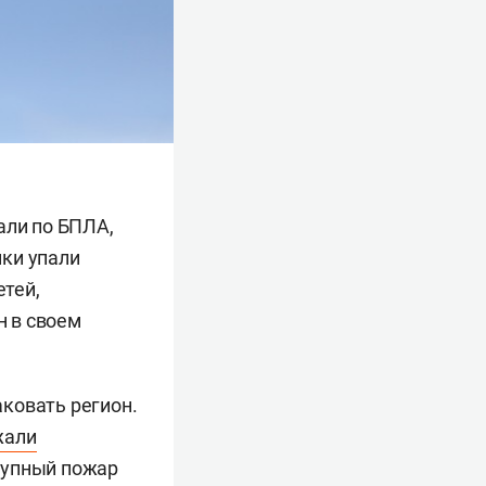
али по БПЛА,
мки упали
етей,
н в своем
ковать регион.
жали
рупный пожар