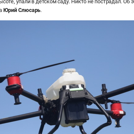
ысоте, упали в детском саду. Никто не пострадал. Об
ра
Юрий Слюсарь
.