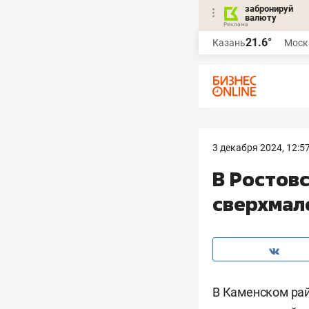
забронируй
валюту
21.6°
Казань
Моск
3 декабря 2024, 12:5
В Ростов
сверхмал
В Каменском рай