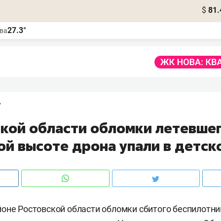
$
81.
27.3°
ва
7
ской области обломки летевшег
ой высоте дрона упали в детск
оне Ростовской области обломки сбитого беспилотни