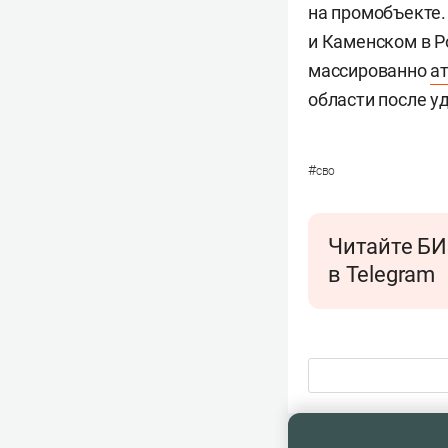
на промобъекте.
и Каменском в Р
массированно
а
области после 
#
сво
Читайте БИ
в Telegram