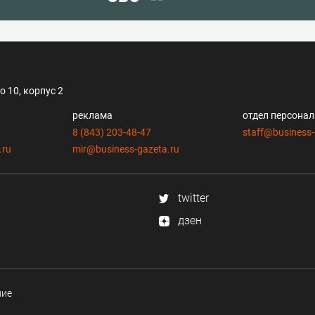
 10, корпус 2
реклама
отдел персона
8 (843) 203-48-47
staff@business-
.ru
mir@business-gazeta.ru
twitter
дзен
ние