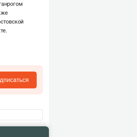
ганрогом
кже
остовской
те.
дписаться