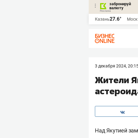
забронируй
валюту
27.6°
Казань
Моск
3 декабря 2024, 20:1
Жители Я
астероид
Над Якутией зам