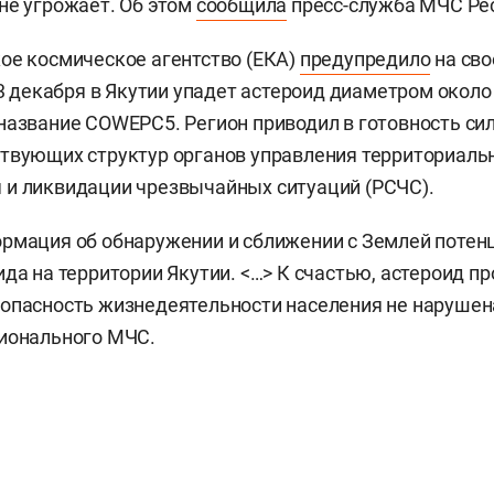
не угрожает. Об этом
сообщила
пресс-служба МЧС Рес
ое космическое агентство (ЕКА)
предупредило
на сво
 3 декабря в Якутии упадет астероид диаметром около
название COWEPC5. Регион приводил в готовность си
твующих структур органов управления территориаль
 и ликвидации чрезвычайных ситуаций (РСЧС).
рмация об обнаружении и сближении с Землей потен
ида на территории Якутии. <…> К счастью, астероид п
опасность жизнедеятельности населения не нарушена
гионального МЧС.