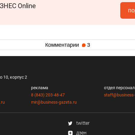
ЗНЕС Online
по
Комментарии
3
 10, корпус 2
реклама
отдел персона
8 (843) 203-48-47
staff@business-
.ru
mir@business-gazeta.ru
twitter
дзен