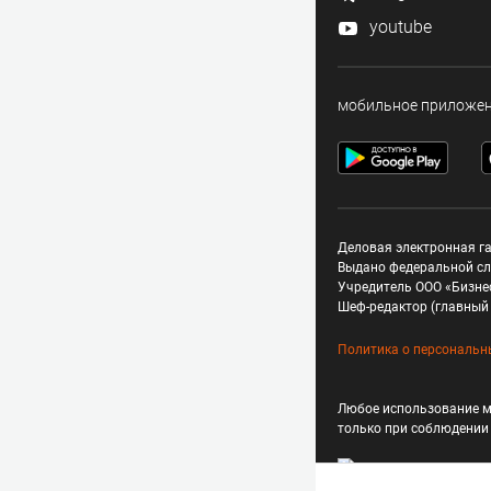
youtube
мобильное приложе
Деловая электронная га
Выдано федеральной сл
Учредитель ООО «Бизне
Шеф-редактор (главный 
Политика о персональн
Любое использование м
только при соблюдени