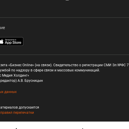
ние
зета «Бизнес Online» (на связи). Свидетельство о регистрации СМИ Эл №ФС 77
ужбой по надзору в сфере связи и массовых коммуникаций.
с Медия Холдинг»
редактор) А.В. Брусницын
ых данных
атериалов допускается
и
правил перепечатки