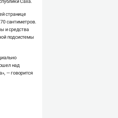
публики Саха.
ей странице
 70 сантиметров.
лы и средства
ной подсистемы
циально
рошел над
», — говорится