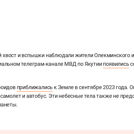
 хвост и вспышки наблюдали жители Олекминского и
иальном телеграм-канале МВД по Якутии
появились
с
роидов
приближались
к Земле в сентябре 2023 года. 
 самолет и автобус. Эти небесные тела также не пред
ланеты.