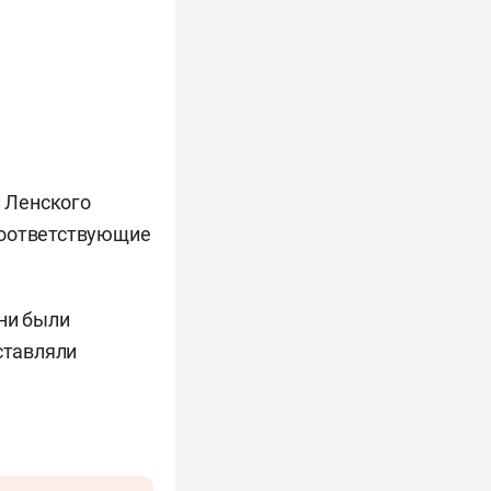
 Ленского
оответствующие
Они были
ставляли