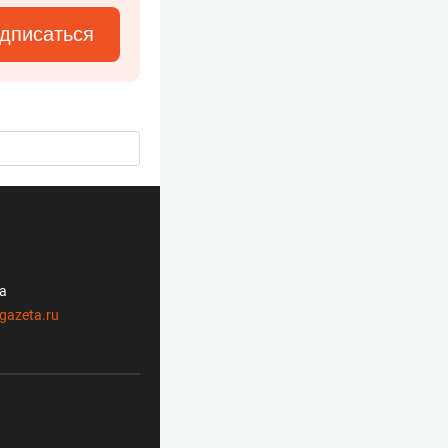
дписаться
ла
gazeta.ru