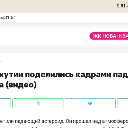
$
81.
31.5°
ва
5
кутии поделились кадрами па
а (видео)
етили падающий астероид. Он прошел над атмосферо