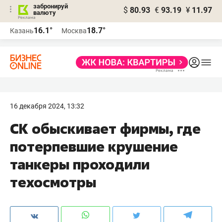
забронируй
$
80.93
€
93.19
¥
11.97
валюту
16.1°
18.7°
Казань
Москва
16 декабря 2024, 13:32
СК обыскивает фирмы, где
потерпевшие крушение
танкеры проходили
техосмотры