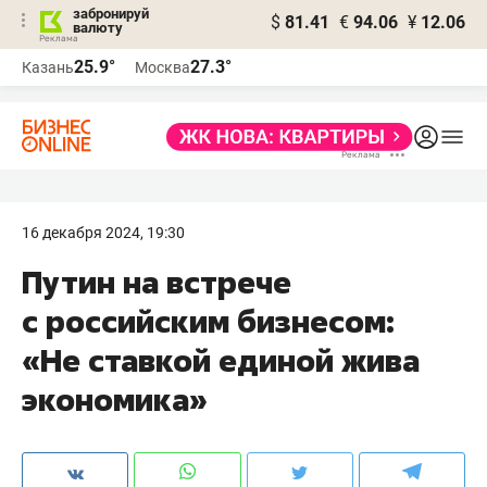
забронируй
$
81.41
€
94.06
¥
12.06
валюту
25.9°
27.3°
Казань
Москва
16 декабря 2024, 19:30
Путин на встрече
с российским бизнесом:
«Не ставкой единой жива
экономика»