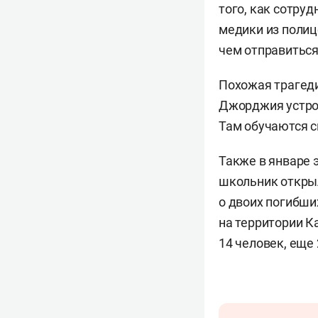
того, как сотру
медики из полиц
чем отправиться
Похожая трагед
Джорджия устрои
Там обучаются с
Также в январе 
школьник открыл
о двоих погибших
на территории К
14 человек, еще