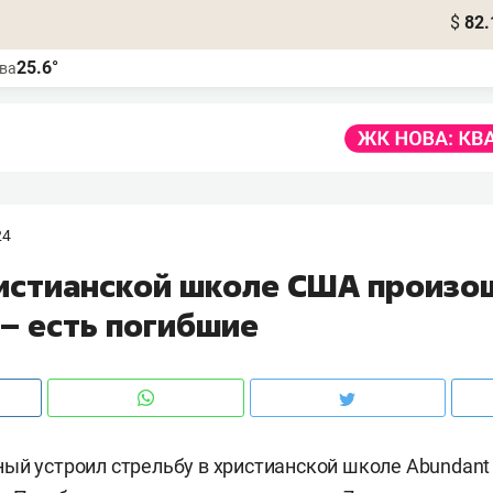
$
82.
25.6°
ва
24
ристианской школе США произо
 – есть погибшие
ый устроил стрельбу в христианской школе Abundant 