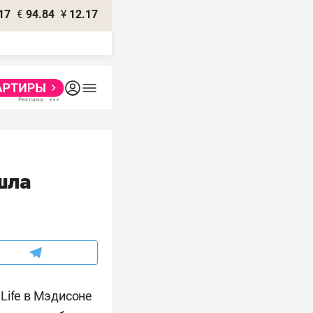
17
€
94.84
¥
12.17
шла
Life в Мэдисоне