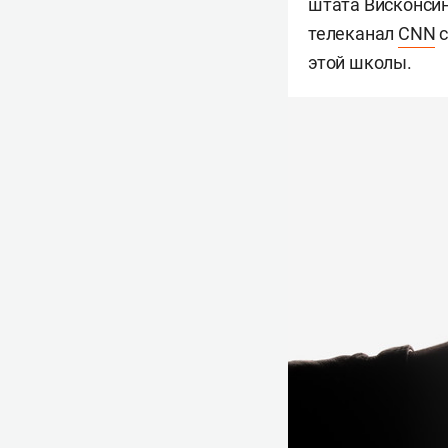
штата Висконсин
телеканал
CNN
с
этой школы.