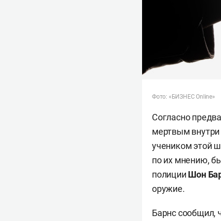
Фото: «БИЗНЕС
Online»
Согласно предв
мертвым внутри 
учеником этой 
по их мнению, бы
полиции
Шон Ба
оружие.
Барнс сообщил, 