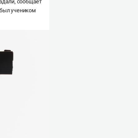
радали, сообщает
 был учеником