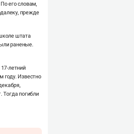
По его словам,
одалеку, прежде
 школе штата
были раненые.
 17-летний
м году. Известно
декабря,
. Тогда погибли