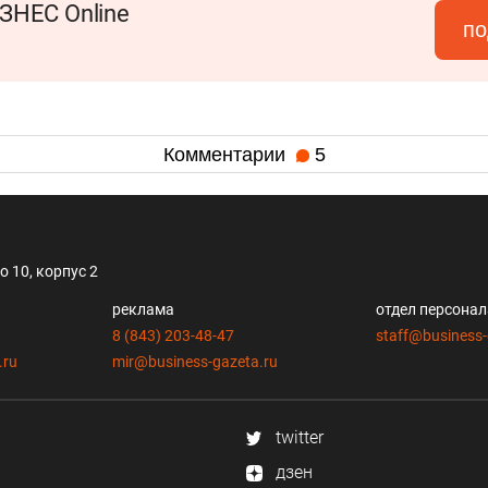
ЗНЕС Online
по
Комментарии
5
 10, корпус 2
реклама
отдел персона
8 (843) 203-48-47
staff@business-
.ru
mir@business-gazeta.ru
twitter
дзен