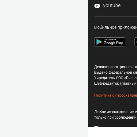
youtube
мобильное приложе
Деловая электронная га
Выдано федеральной сл
Учредитель ООО «Бизне
Шеф-редактор (главный 
Политика о персональн
Любое использование м
только при соблюдени