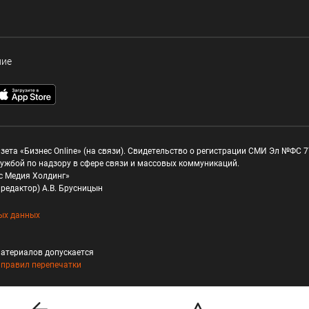
ние
зета «Бизнес Online» (на связи). Свидетельство о регистрации СМИ Эл №ФС 77
ужбой по надзору в сфере связи и массовых коммуникаций.
с Медия Холдинг»
редактор) А.В. Брусницын
ых данных
атериалов допускается
и
правил перепечатки