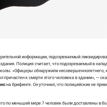
арительной информации, подозреваемый ликвидирова
здания. Полиция считает, что подозреваемый в напа
школы. «Офицеры обнаружили несовершеннолетнего, 
л причастен к смерти этого человека в здании», — ск
рнс
на брифинге. Он уточнил, что полицейские не при
что по меньшей мере 7 человек были доставлены в б