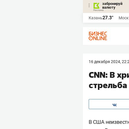
забронируй
валюту
27.3°
Казань
Моск
16 декабря 2024, 22:
CNN: В х
стрельба
В США неизвестн