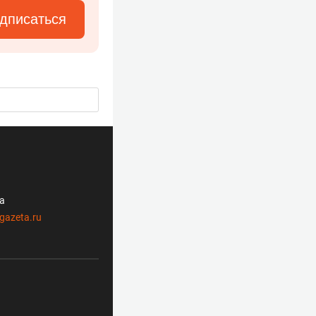
дписаться
ла
gazeta.ru