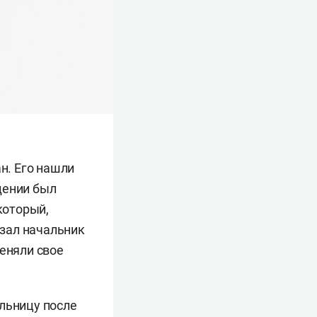
н. Его нашли
дении был
который,
азал начальник
меняли свое
ольницу после