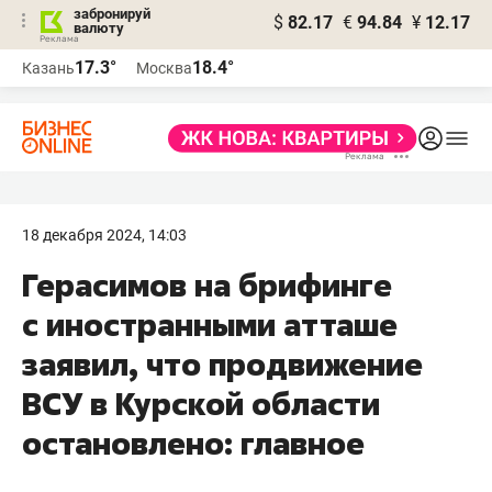
забронируй
$
82.17
€
94.84
¥
12.17
валюту
17.3°
18.4°
Казань
Москва
18 декабря 2024, 14:03
Герасимов на брифинге
с иностранными атташе
заявил, что продвижение
ВСУ в Курской области
остановлено: главное