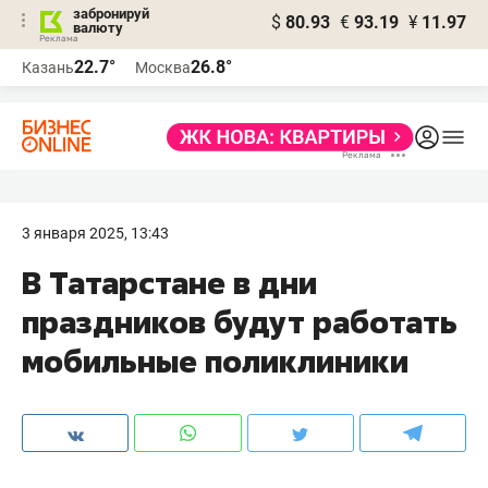
забронируй
$
80.93
€
93.19
¥
11.97
валюту
22.7°
26.8°
Казань
Москва
3 января 2025, 13:43
В Татарстане в дни
праздников будут работать
мобильные поликлиники