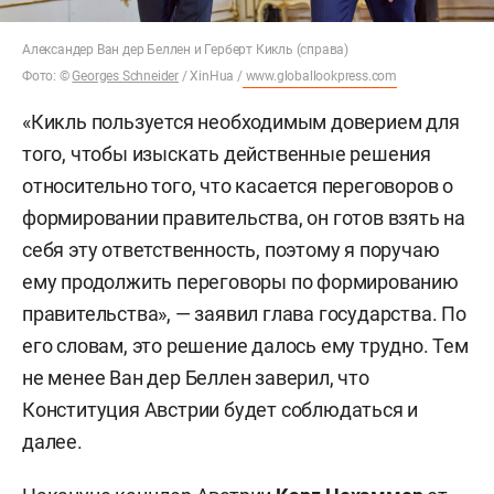
Александер Ван дер Беллен и Герберт Кикль (справа)
Фото: ©
Georges Schneider
/ XinHua /
www.globallookpress.com
«Кикль пользуется необходимым доверием для
того, чтобы изыскать действенные решения
относительно того, что касается переговоров о
формировании правительства, он готов взять на
себя эту ответственность, поэтому я поручаю
ему продолжить переговоры по формированию
правительства», — заявил глава государства. По
его словам, это решение далось ему трудно. Тем
не менее Ван дер Беллен заверил, что
Конституция Австрии будет соблюдаться и
далее.