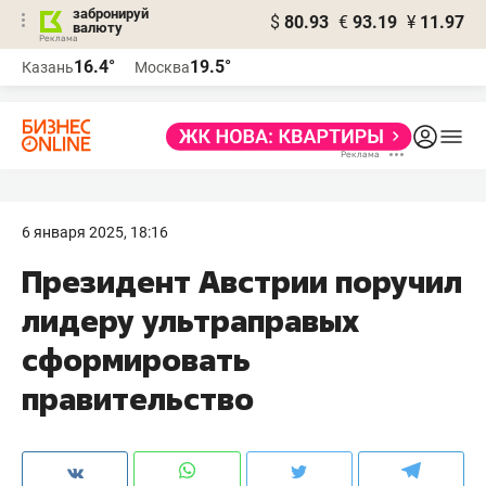
забронируй
$
80.93
€
93.19
¥
11.97
валюту
16.4°
19.5°
Казань
Москва
6 января 2025, 18:16
Президент Австрии поручил
лидеру ультраправых
сформировать
правительство