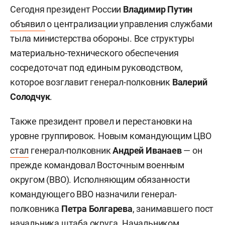
Сегодня президент России
Владимир Путин
объявил
о централизации управления службами
тыла министерства обороны. Все структуры
материально-технического обеспечения
сосредоточат под единым руководством,
которое возглавит генерал-полковник
Валерий
Солодчук
.
Также президент провел и перестановки на
уровне группировок. Новым командующим ЦВО
стал
генерал-полковник
Андрей Иванаев
— он
прежде командовал Восточным военным
округом (ВВО). Исполняющим обязанности
командующего ВВО назначили генерал-
полковника
Петра Болгарева
, занимавшего пост
начальника штаба округа. Начальником