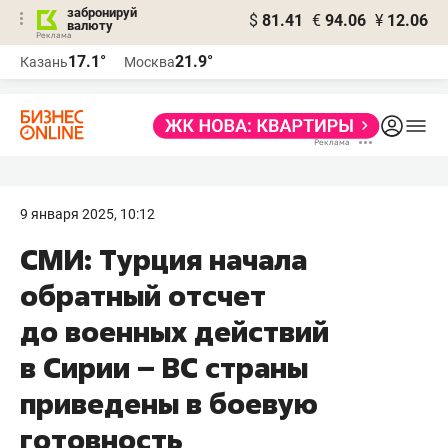
забронируй
$
81.41
€
94.06
¥
12.06
валюту
17.1°
21.9°
Казань
Москва
9 января 2025, 10:12
СМИ: Турция начала
обратный отсчет
до военных действий
в Сирии – ВС страны
приведены в боевую
готовность