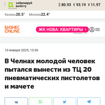
забронируй
$
80.93
€
93.19
¥
11.97
валюту
20.5°
22.4°
Казань
Москва
10 января 2025, 13:36
В Челнах молодой человек
пытался вынести из ТЦ 20
пневматических пистолетов
и мачете