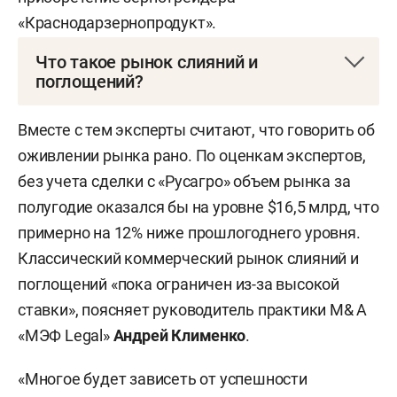
«Краснодарзернопродукт».
Что такое рынок слияний и
поглощений?
M& A (от англ. mergers and acquisitions — слияния
Вместе с тем эксперты считают, что говорить об
и поглощения) — процесс объединения
оживлении рынка рано. По оценкам экспертов,
компаний для расширения бизнеса, выхода на
без учета сделки с «Русагро» объем рынка за
новые рынки или оптимизации расходов. На
полугодие оказался бы на уровне $16,5 млрд, что
российском рынке такие сделки проходят
примерно на 12% ниже прошлогоднего уровня.
между крупными и средними игроками при
Классический коммерческий рынок слияний и
участии консультантов, аудиторов и
поглощений «пока ограничен из-за высокой
государственных регуляторов.
ставки», поясняет руководитель практики M& A
«МЭФ Legal»
Андрей Клименко
.
«Многое будет зависеть от успешности