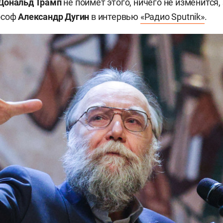
Дональд Трамп
не поймет этого, ничего не изменится,
ософ
Александр Дугин
в интервью
«Радио
Sputnik»
.