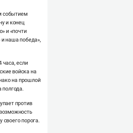
им событием
ну и конец
о» и «почти
 и наша победа»,
 часа, если
ские войска на
нако на прошлой
а полгода.
тупает против
ь возможность
у своего порога.