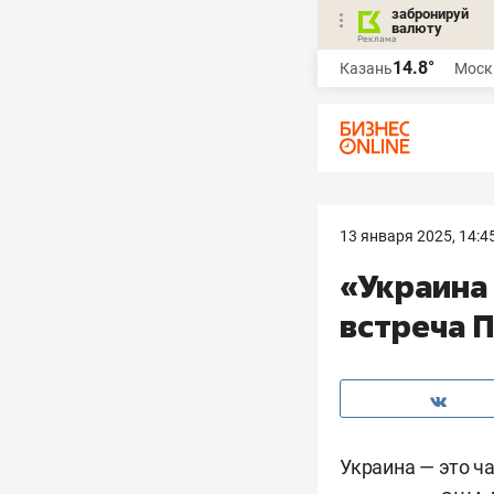
забронируй
валюту
14.8°
Казань
Моск
13 января 2025, 14:4
«Украина 
встреча П
Украина — это ч