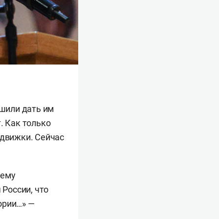
ешили дать им
. Как только
одвижки. Сейчас
 ему
 России, что
ории…» —