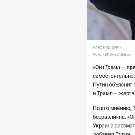
Александр Дугин
Фото: «БИЗНЕС
Online»
«Он (
Трамп
—
при
самостоятельнос
Путин объяснит 
и Трамп — жертв
По его мнению, Т
безразлична. «Он
Украина рассмат
добавил Дугин.