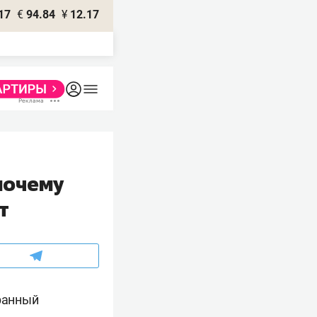
17
€
94.84
¥
12.17
почему
т
бранный