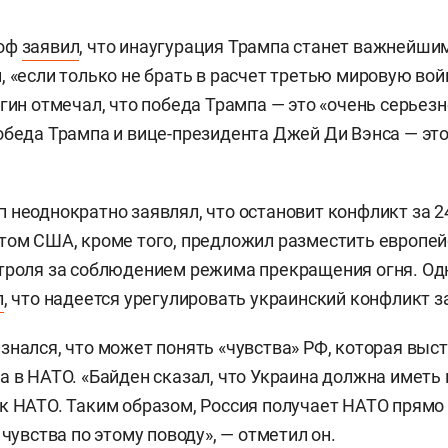
соф
заявил
, что инаугурация Трампа станет важнейш
, «если только не брать в расчет третью мировую вой
гин отмечал, что победа Трампа — это «очень серьезн
обеда Трампа и вице-президента Джей Ди Вэнса
— это
 неоднократно заявлял, что остановит конфликт за 24
том США, кроме того, предложил разместить европей
троля за соблюдением режима прекращения огня. Од
л
, что надеется урегулировать украинский конфликт з
знался, что может понять «чувства» РФ, которая выс
а в НАТО. «Байден сказал, что Украина должна имет
к НАТО. Таким образом, Россия получает НАТО прямо 
 чувства по этому поводу», — отметил он.