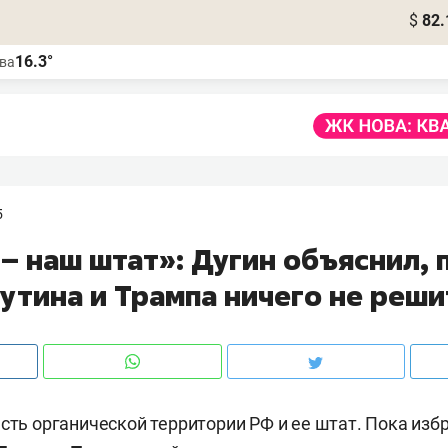
$
82.
16.3°
ва
5
– наш штат»: Дугин объяснил, 
утина и Трампа ничего не реши
асть органической территории РФ и ее штат. Пока из