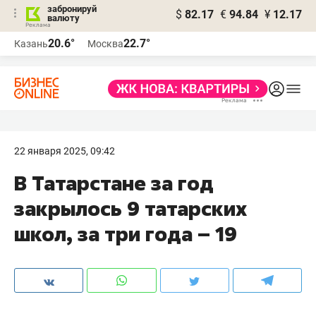
забронируй
$
82.17
€
94.84
¥
12.17
валюту
20.6°
22.7°
Казань
Москва
22 января 2025, 09:42
В Татарстане за год
закрылось 9 татарских
школ, за три года – 19