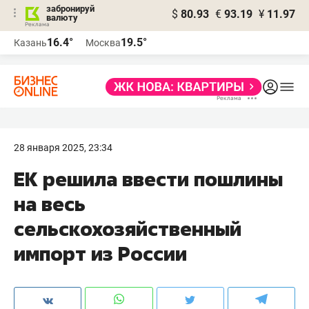
забронируй
$
80.93
€
93.19
¥
11.97
валюту
16.4°
19.5°
Казань
Москва
28 января 2025, 23:34
ЕК решила ввести пошлины
на весь
сельскохозяйственный
импорт из России