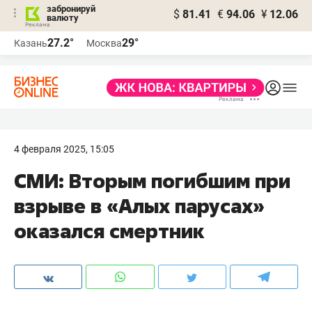
забронируй
$
81.41
€
94.06
¥
12.06
валюту
27.2°
29°
Казань
Москва
4 февраля 2025, 15:05
СМИ: Вторым погибшим при
взрыве в «Алых парусах»
оказался смертник