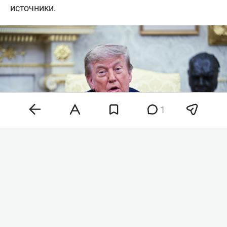
источники.
1
Фото: ©
AdMedia
/ AdMedia /
www.globallookpress.com
По данным газеты, утечки не дают Трампу покоя