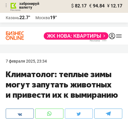
забронируй
$
82.17
€
94.84
¥
12.17
валюту
22.7°
19°
Казань
Москва
7 февраля 2025, 23:34
Климатолог: теплые зимы
могут запутать животных
и привести их к вымиранию