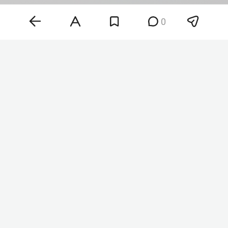
0
Фото: ©
Maksim Konstantinov
/Global Look Press/
www.globallookpress.com
«Друзья, как обещал, держу в курсе. Завтра мой
последний день в „Ижавиа“, меня попросили, и я
написал заявление об увольнении. Благодарен
судьбе за эти прекрасные 8 лет. Остаюсь на
связи», — написал Синельников.