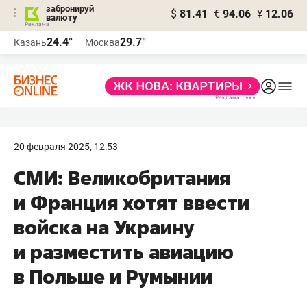
забронируй
$
81.41
€
94.06
¥
12.06
валюту
24.4°
29.7°
Казань
Москва
20 февраля 2025, 12:53
СМИ: Великобритания
и Франция хотят ввести
войска на Украину
и разместить авиацию
в Польше и Румынии