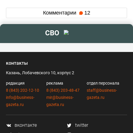
Комментарии
12
СВО
контакты
Казань, Лобачевского 10, корпус 2
редакция
реклама
отдел персонала
8 (843) 202-12-10
8 (843) 203-48-47
staff@business-
info@business-
mir@business-
gazeta.ru
gazeta.ru
gazeta.ru
вконтакте
twitter