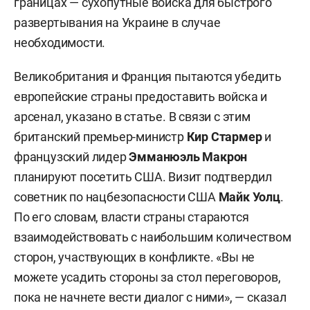
границах — сухопутные войска для быстрого
развертывания на Украине в случае
необходимости.
Великобритания и Франция пытаются убедить
европейские страны предоставить войска и
арсенал, указано в статье. В связи с этим
британский п
ремьер-министр
Кир Стармер
и
французский лидер
Эмманюэль Макрон
планируют посетить США. Визит подтвердил
с
оветник по нацбезопасности США
Майк Уолц
.
По его словам, власти страны стараются
взаимодействовать с наибольшим количеством
сторон, участвующих в конфликте. «Вы не
можете усадить стороны за стол переговоров,
пока не начнете вести диалог с ними», — сказал