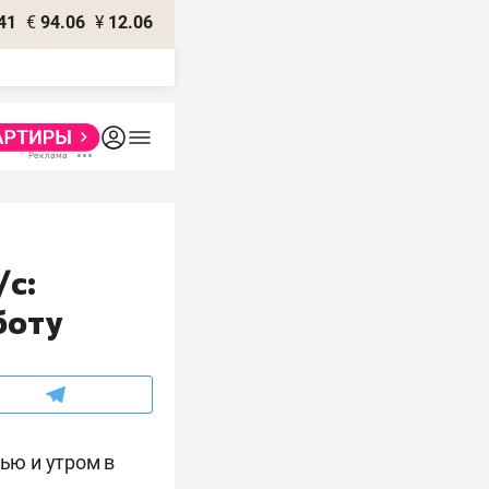
41
€
94.06
¥
12.06
/с:
боту
ью и утром в