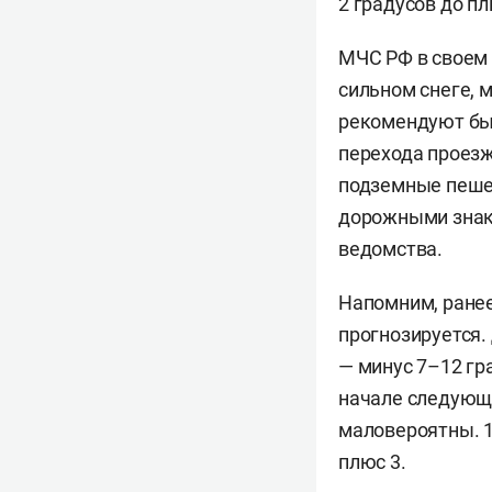
2 градусов до пл
МЧС РФ в своем
сильном снеге, 
рекомендуют быт
перехода проезж
подземные пеше
дорожными знака
ведомства.
Напомним, ранее
прогнозируется.
— минус 7–12 гр
начале следующе
маловероятны. 10
плюс 3.