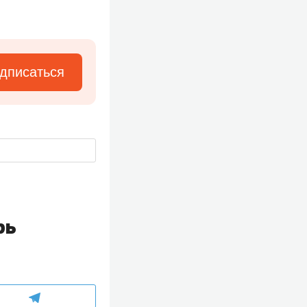
дписаться
рь