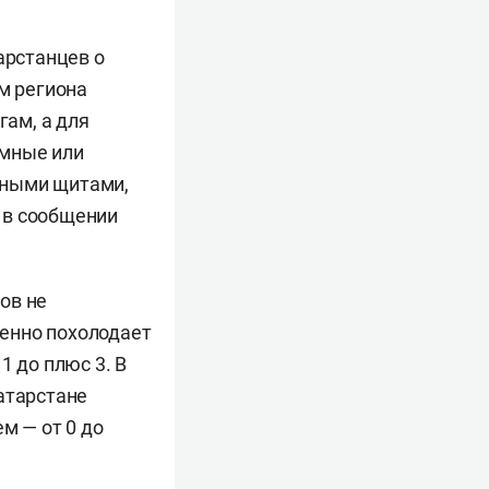
арстанцев о
м региона
ам, а для
емные или
мными щитами,
 в сообщении
ов не
енно похолодает
1 до плюс 3. В
атарстане
м — от 0 до