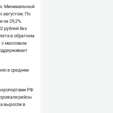
чи. Минимальный
с августом. По
 на 29,2%.
42 рублей без
елета в обратном
е с массовым
 поддерживает
ило в среднем
 аэропортами РФ
одорожали рейсы
та выросли в