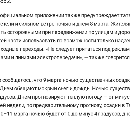
юс 2.
 официальном приложении также предупреждает тат
метели и сильном ветре ночью и днем 8 марта. Жителя
ь осторожными при передвижении по улицам и дорог
ей части использовать по возможности только надз
ходные переходы. «Не следует прятаться под рекла
ми и линиями электропередачи», — также говорится
 сообщалось, что 9 марта ночью существенных осадк
 Днем обещают мокрый снег и дождь. Ночью существ
адусов. Днем прогнозируют теплую погоду — от минус 
й недели, по предварительному прогнозу, осадки в Т
–11 марта ночью будет от 0 до минус 4 градусов, дне