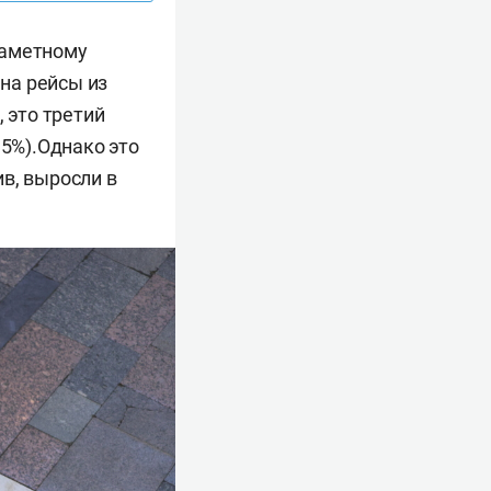
заметному
на рейсы из
 это третий
,5%).Однако это
в, выросли в