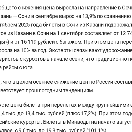
общего снижения цена выросла на направление в Со
азань — Сочи в сентябре вырос на 13,9% по сравнению 
тябрем 2025 года билеты в Сочи из Казани подорожали
в из Казани в Сочи на 1 сентября составляет от 12 7
ы») и от 16 119 рублей с багажом. При этом цена пер
осла на 10% за год. Эксперты связывают удорожани
ристов с курортов в начале осени, что традиционно
а рейсы с юга.
, что в целом осеннее снижение цен по России состав
тветствует прошлогодним тенденциям.
усте цена билета при перелетах между крупнейшими
1,4 тыс. до 13,4 тыс. рублей (плюс 17,2%). При этом п
ссийские курорты. Билеты в Минводы на начало авгус
вое, с 9,6 тыс. до 19,3 тыс. рублей (101,1%).