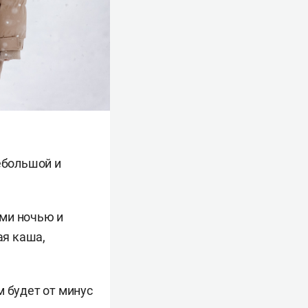
ебольшой и
ами ночью и
ая каша,
м будет от минус