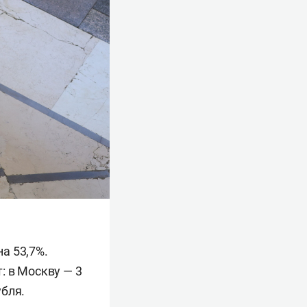
а 53,7%.
: в Москву — 3
убля.