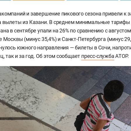
компаний и завершение пикового сезона привели к 
 вылеты из Казани. В среднем минимальные тарифы 
ана в сентябре упали на 26% по сравнению с августом,
е Москвы (минус 35,4%) и Санкт-Петербурга (минус 29
нулось южного направления — билеты в Сочи, напроти
ц, так и за год. Об этом сообщает
пресс-служба
АТОР.