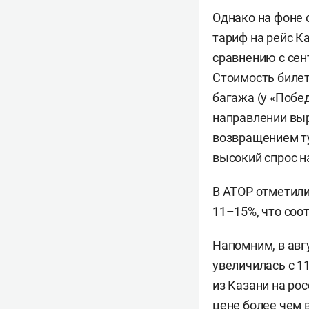
Однако на фоне 
тариф на рейс К
сравнению с сен
Стоимость билето
багажа (у «Побед
направлении выр
возвращением ту
высокий спрос н
В АТОР отметили
11–15%, что соо
Напомним, в авг
увеличилась
с 1
из Казани на ро
цене более чем вд