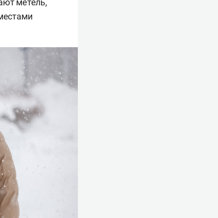
ают метель,
 местами