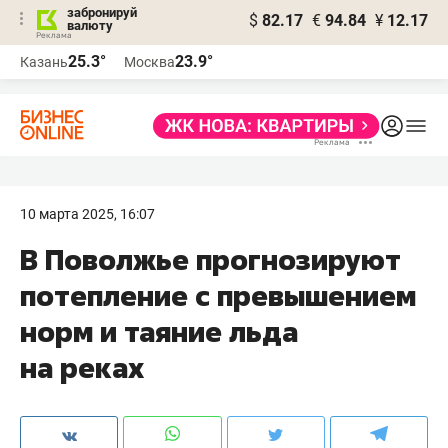
забронируй
$
82.17
€
94.84
¥
12.17
валюту
25.3°
23.9°
Казань
Москва
10 марта 2025, 16:07
В Поволжье прогнозируют
потепление с превышением
норм и таяние льда
на реках