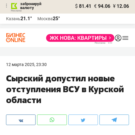
забронируй
$
81.41
€
94.06
¥
12.06
валюту
21.1°
25°
Казань
Москва
12 марта 2025, 23:30
Сырский допустил новые
отступления ВСУ в Курской
области