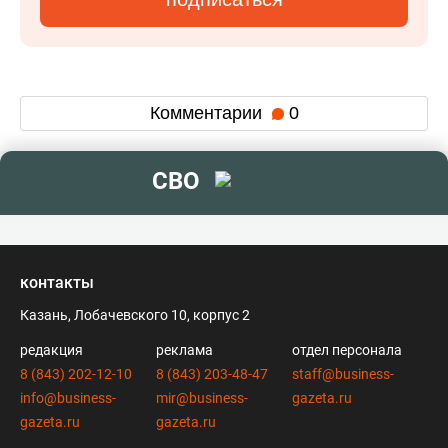
Комментарии
0
СВО
контакты
Казань, Лобачевского 10, корпус 2
редакция
реклама
отдел персонала
8 (843) 202-12-10
8 (843) 203-48-47
staff@business-
info@business-
mir@business-
gazeta.ru
gazeta.ru
gazeta.ru