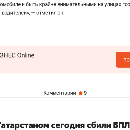
омобиле и быть крайне внимательными на улицах гор
 водителей», — отметил он.
ЗНЕС Online
по
Комментарии
9
Татарстаном сегодня сбили БП