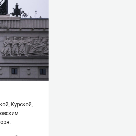
ой, Курской,
ковским
оря.