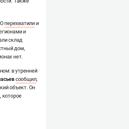
ности. Также
ВО
перехватили
и
егионами и
али склад
стный дом,
онах нет.
ном: в утренней
насьев
сообщил
,
кий объект. Он
, которое