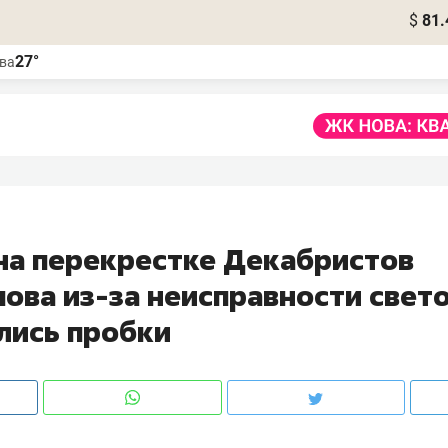
$
81.
27°
ва
 на перекрестке Декабристов
мова из-за неисправности све
лись пробки