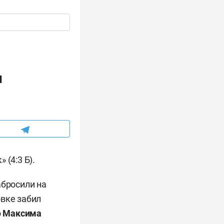
м
(4:3 Б).
абросили на
овке забил
о
Максима