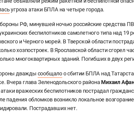
стане объявляли режим ракетной и беспилотной опас
лась
угроза атаки БПЛА на четыре города.
бороны РФ, минувшей ночью российские средства П
украинских беспилотников самолетного типа над 19 р
вского и Черного морей. В Тверской области пострад
сколько хозпостроек. В Ярославской области сгорел ча
олько многоквартирных зданий. Погибших в двух реги
бороны дважды
сообщало
о сбитии БПЛА над Татарста
ке. Вчера глава Зеленодольского района
Михаил Афа
е атаки вражеских беспилотников пострадал гражданс
сле падения обломков возникло локальное возгорание
идировали. Пострадавших нет.