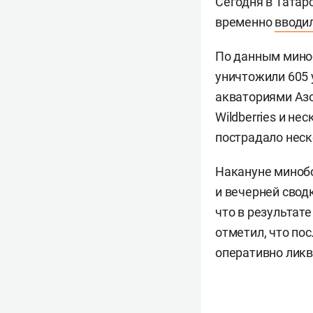
Сегодня в Татар
временно
вводи
По данным мино
уничтожили 605 
акваториями Азо
Wildberries и не
пострадало неск
Накануне мино
и вечерней свод
что в результат
отметил, что по
оперативно ликв