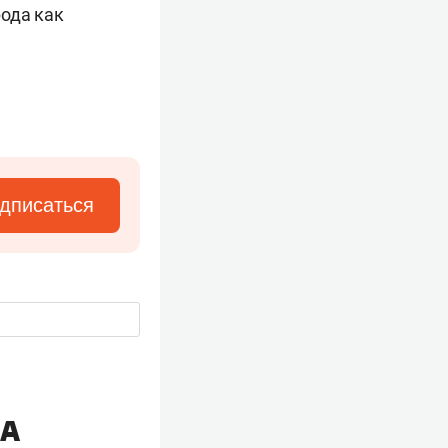
ода как
дписаться
ЛА