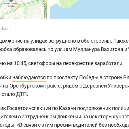
с.Карт»
 движение на улицах затруднено в обе стороны. Также
обка образовалась по улицам Мулланура Вахитова и 
ю на 10:45, светофоры на перекрестке заработали.
робки
наблюдаются
по проспекту Победы в сторону РК
я на Оренбургском тракте, рядом с Деревней Универс
 стало ДТП.
ик Госавтоинспекции по Казани подполковник полиц
ителей о затрудненном движении на некоторых участ
погоды. «В связи с этим просим водителей без необход