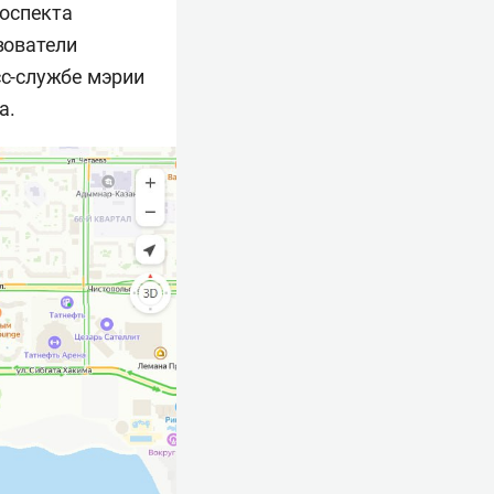
роспекта
зователи
сс-службе мэрии
а.