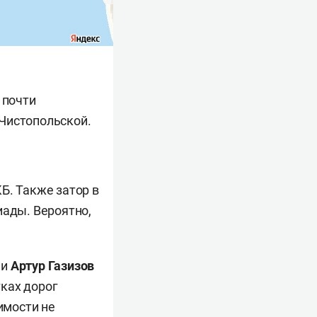
 почти
Чистопольской.
Б. Также затор в
иады. Вероятно,
ии
Артур Газизов
ках дорог
имости не