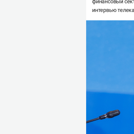
финансовый сект
интервью телек