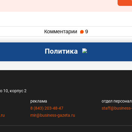
Комментарии
9
Политика
 10, корпус 2
реклама
отдел персона
8 (843) 203-48-47
staff@business-
.ru
mir@business-gazeta.ru