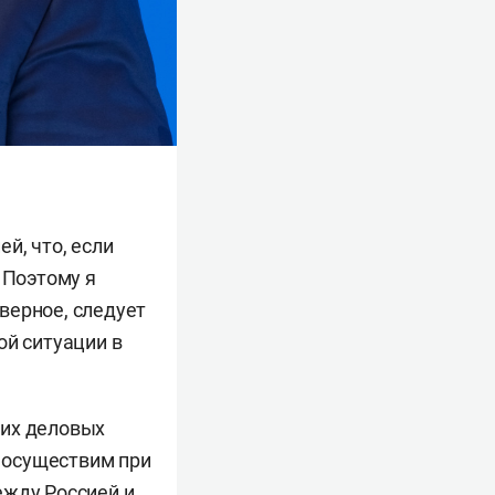
ей, что, если
 Поэтому я
верное, следует
ой ситуации в
ких деловых
е осуществим при
ежду Россией и