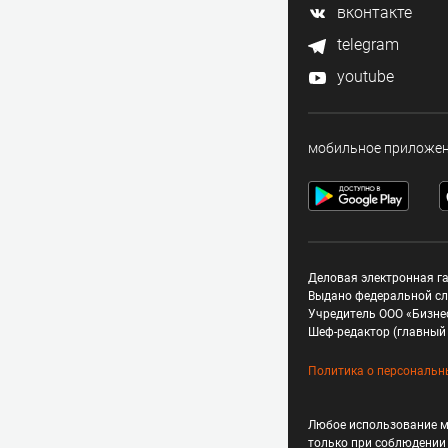
вконтакте
telegram
youtube
мобильное приложе
Деловая электронная га
Выдано федеральной сл
Учредитель ООО «Бизне
Шеф-редактор (главный 
Политика о персональн
Любое использование м
только при соблюдени