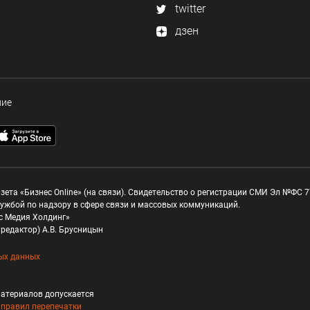
twitter
дзен
ние
зета «Бизнес Online» (на связи). Свидетельство о регистрации СМИ Эл №ФС 77
ужбой по надзору в сфере связи и массовых коммуникаций.
с Медия Холдинг»
редактор) А.В. Брусницын
ых данных
атериалов допускается
и
правил перепечатки