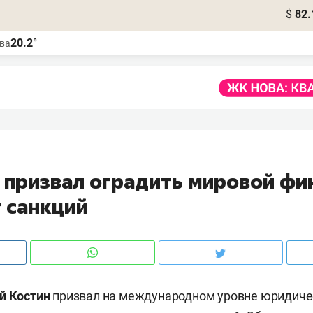
$
82.
20.2°
ва
Б призвал оградить мировой ф
т санкций
й Костин
призвал на международном уровне юридиче