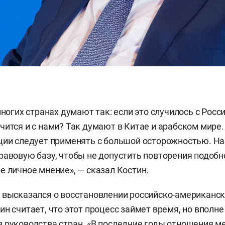
многих странах думают так: если это случилось с Росси
чится и с нами? Так думают в Китае и арабском мире.
ции следует применять с большой осторожностью. На
равовую базу, чтобы не допустить повторения подобн
е личное мнение», — сказал Костин.
 высказался о восстановлении российско-американс
ин считает, что этот процесс займет время, но вполн
 руководства стран. «В последние годы отношения м