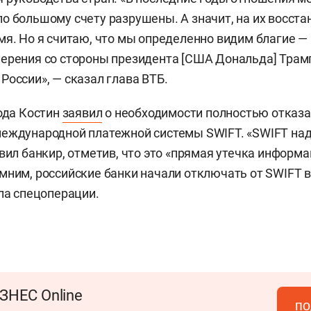
о большому счету разрушены. А значит, на их восст
мя. Но я считаю, что мы определенно видим благие — 
ерения со стороны президента [США Дональда] Трамп
России», — сказал глава ВТБ.
года Костин
заявил
о необходимости полностью отказа
еждународной платежной системы SWIFT. «SWIFT надо
явил банкир, отметив, что это «прямая утечка информ
мним, российские банки начали отключать от SWIFT в
ала спецоперации.
ЗНЕС Online
по