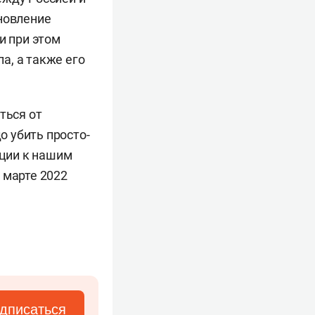
ановление
и при этом
а, а также его
ться от
 убить просто-
ации к нашим
 марте 2022
дписаться