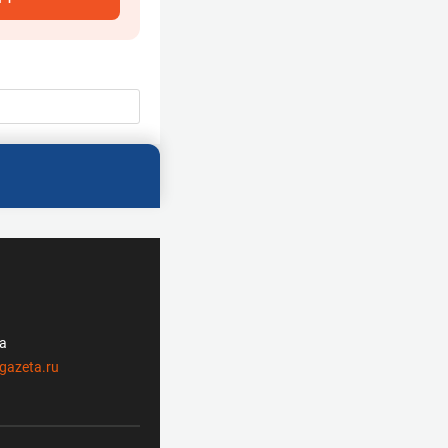
ла
gazeta.ru