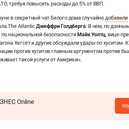
ТО, требуя повысить расходы до 5% от ВВП.
уне в секретный чат Белого дома случайно
добавили
ла The Atlantic
Джеффри Голдберга
. В нем, по данны
 по национальной безопасности
Майк Уолтц
, вице-п
тагона Хегсет и другие обсуждали удары по хуситам. 
ации против хуситов главным аргументом против был
уживает такой услуги от Америки».
ЗНЕС Online
по