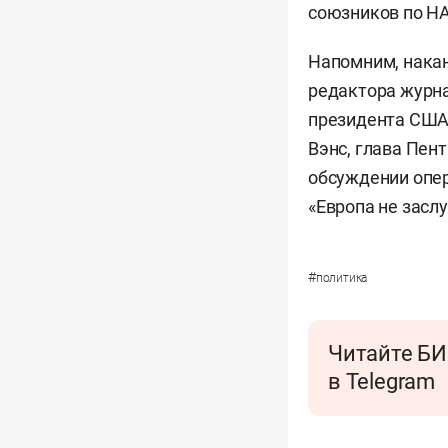
союзников по НА
Напомним, накан
редактора журна
президента США
Вэнс, глава Пен
обсуждении опер
«Европа не засл
#
политика
Читайте БИ
в Telegram