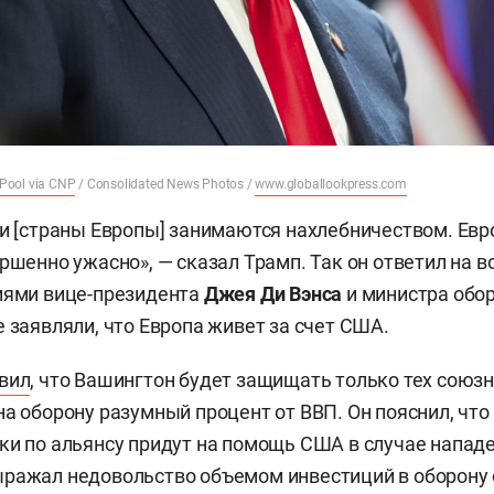
 Pool via CNP
/ Consolidated News Photos /
www.globallookpress.com
ни [страны Европы] занимаются нахлебничеством. Ев
ршенно ужасно», — сказал Трамп. Так он ответил на в
иями вице-президента
Джея Ди Вэнса
и министра об
е заявляли, что Европа живет за счет США.
вил
, что Вашингтон будет защищать только тех союзн
на оборону разумный процент от ВВП. Он пояснил, что
ки по альянсу придут на помощь США в случае напад
ражал недовольство объемом инвестиций в оборону 