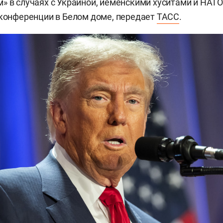
» в случаях с Украиной, йеменскими хуситами и НАТО.
-конференции в Белом доме, передает
ТАСС
.