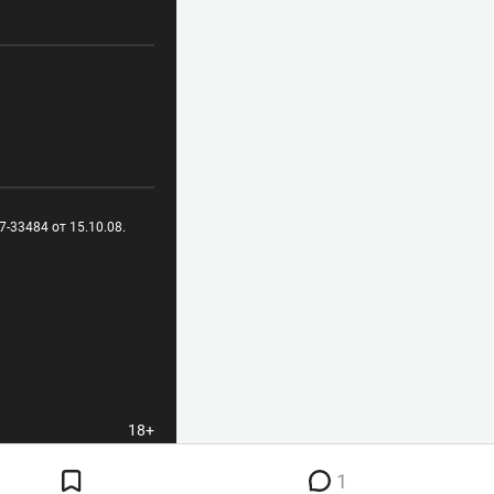
-33484 от 15.10.08.
18+
1