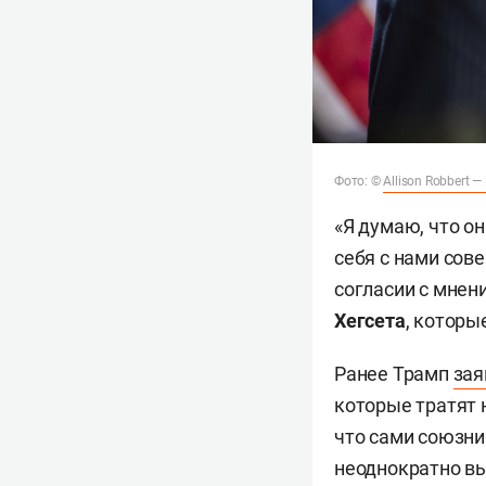
Фото: ©
Allison Robbert —
«Я думаю, что о
себя с нами сове
согласии с мнен
Хегсета
, которы
Ранее Трамп
зая
которые тратят 
что сами союзни
неоднократно вы