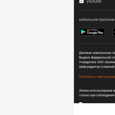
youtube
мобильное приложе
Деловая электронная га
Выдано федеральной сл
Учредитель ООО «Бизне
Шеф-редактор (главный 
Политика о персональн
Любое использование м
только при соблюдени