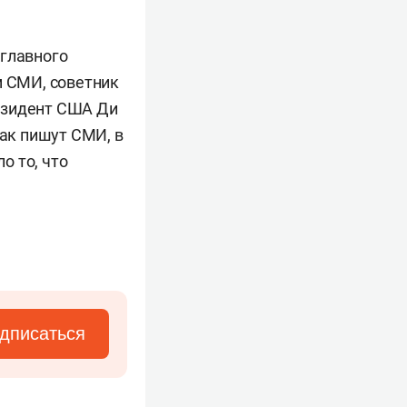
главного
м СМИ, советник
резидент США Ди
Как пишут СМИ, в
о то, что
дписаться