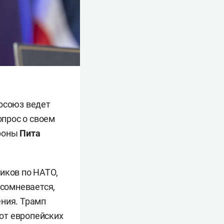
росоюз ведет
опрос о своем
ороны
Пита
иков по НАТО,
 сомневается,
ения. Трамп
от европейских