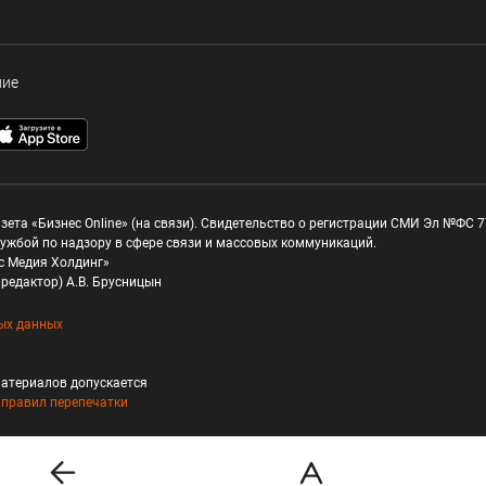
ние
зета «Бизнес Online» (на связи). Свидетельство о регистрации СМИ Эл №ФС 77
ужбой по надзору в сфере связи и массовых коммуникаций.
с Медия Холдинг»
редактор) А.В. Брусницын
ых данных
атериалов допускается
и
правил перепечатки