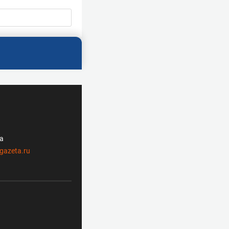
ла
gazeta.ru