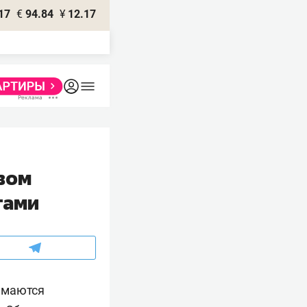
17
€
94.84
¥
12.17
вом
тами
нимаются