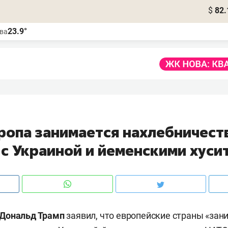
$
82.
23.9°
ва
вропа занимается нахлебничест
 с Украиной и йеменскими хуси
Дональд Трамп
заявил, что европейские страны «за